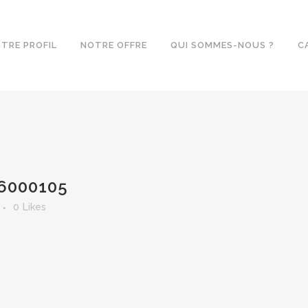
TRE PROFIL
NOTRE OFFRE
QUI SOMMES-NOUS ?
C
-6000105
0
Likes