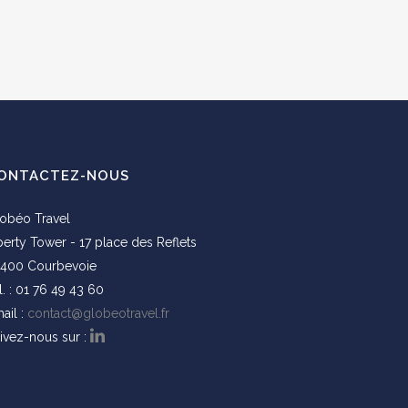
ONTACTEZ-NOUS
obéo Travel
berty Tower - 17 place des Reflets
400 Courbevoie
l. : 01 76 49 43 60
ail :
contact@globeotravel.fr
ivez-nous sur :