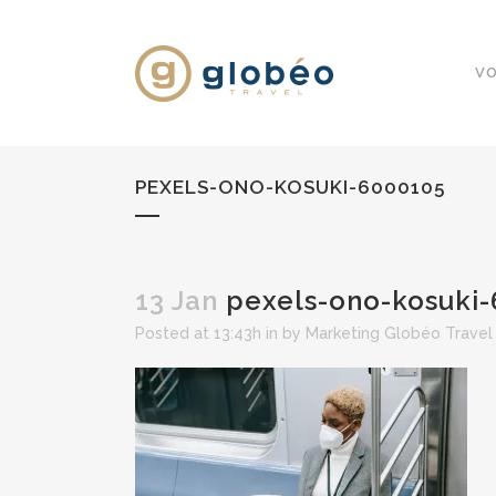
VO
PEXELS-ONO-KOSUKI-6000105
13 Jan
pexels-ono-kosuki
Posted at 13:43h
in
by
Marketing Globéo Travel