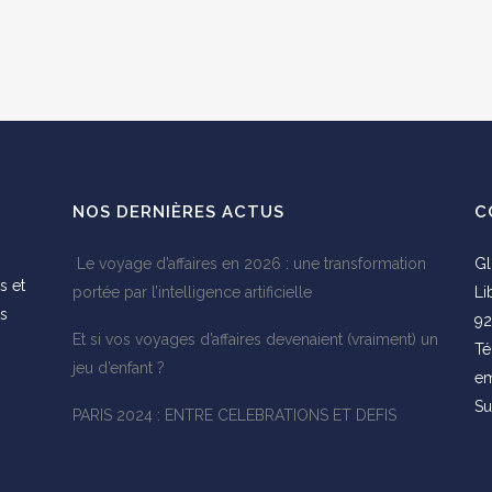
NOS DERNIÈRES ACTUS
C
Le voyage d’affaires en 2026 : une transformation
Gl
s et
portée par l’intelligence artificielle
Li
es
92
Et si vos voyages d’affaires devenaient (vraiment) un
s
Té
jeu d’enfant ?
em
Su
PARIS 2024 : ENTRE CELEBRATIONS ET DEFIS