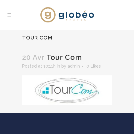
TOUR COM
20 Avr
Tour Com
Posted at 10:11h
in
by
admin
0
Likes