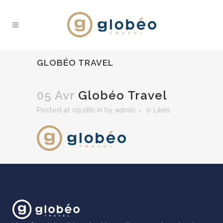
GLOBÉO TRAVEL
05 Avr
Globéo Travel
Posted at 09:28h
in
by
admin
0
Likes