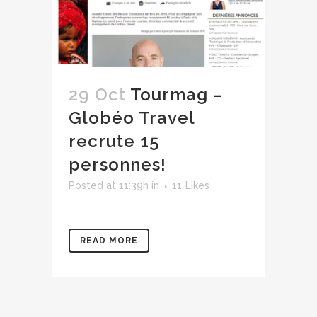
29 Oct
Tourmag –
Globéo Travel
recrute 15
personnes!
Posted at 11:39h
in
11
Likes
READ MORE