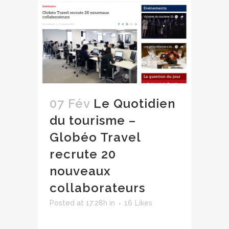
07 Fév
Le Quotidien
du tourisme –
Globéo Travel
recrute 20
nouveaux
collaborateurs
Posted at 17:28h
in
16
Likes