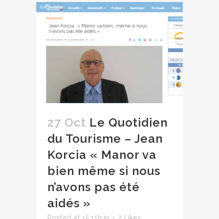
27 Oct
Le Quotidien
du Tourisme – Jean
Korcia « Manor va
bien même si nous
n’avons pas été
aidés »
Posted at 15:11h
in
2
Likes