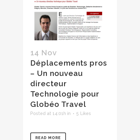
14 Nov
Déplacements pros
– Un nouveau
directeur
Technologie pour
Globéo Travel
Posted at 14:01h
in
5
Likes
READ MORE