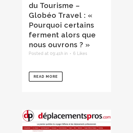
du Tourisme –
Globéo Travel : «
Pourquoi certains
ferment alors que
nous ouvrons ? »
Posted at 09:41h
in
6
Likes
READ MORE