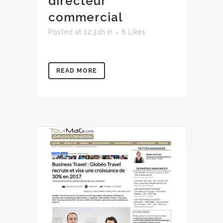
directeur
commercial
Posted at 12:34h
in
6
Likes
READ MORE