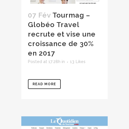
07 Fév
Tourmag –
Globéo Travel
recrute et vise une
croissance de 30%
en 2017
Posted at 17:28h
in
13
Likes
READ MORE