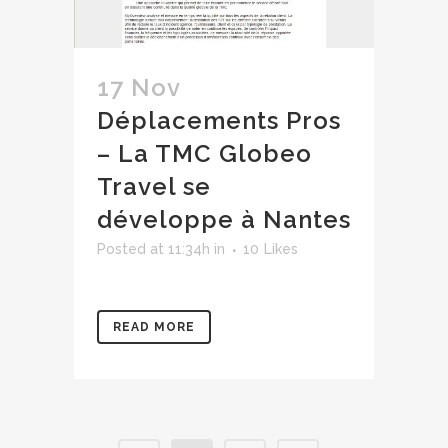
17 Nov
Déplacements Pros
– La TMC Globeo
Travel se
développe à Nantes
Posted at 11:34h
in
10
Likes
READ MORE